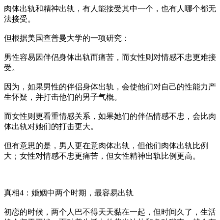
肉体出轨和精神出轨，有人能接受其中一个，也有人哪个都无
法接受。
但根据美国查普曼大学的一项研究：
男性容易因伴侣身体出轨而痛苦，而女性则对情感不忠更难接
受。
因为，如果男性的伴侣身体出轨，会使他们对自己的性能力产
生怀疑，并打击他们的男子气概。
而女性则更看重情感关系，如果她们的伴侣情感不忠，会比肉
体出轨对她们的打击更大。
但有意思的是，男人更在意肉体出轨，但他们肉体出轨比例
大；女性对情感不忠更痛苦，但女性精神出轨比例更高。
真相4：婚姻中两个时期，最容易出轨
初恋的时候，两个人巴不得天天黏在一起，但时间久了，生活