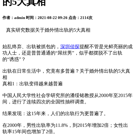
的5大真相
作者：admin 时间：2021-08-22 09:26 点击：2114次
真实研究数据关于婚外情出轨的5大真相
始乱终弃、出轨被抓包的，
深圳侦探
提醒不管是光鲜亮丽的成
功人士，还是普普通通的“屌丝男”，似乎都摆脱不了出轨
的“诱惑”？
出轨在日常生活中，究竟有多普遍？关于婚外情出轨的5大真
相
真相1：出轨变得越来越普遍
中国人民大学性社会学研究所的潘绥铭教授从2000年至2015年
间，进行了连续四次的全国性抽样调查。
结果发现：这15年来，人们的出轨行为更普遍了。
在2000年，男性出轨率为11.8%，到2015年增加2倍；女性出
轨率15年间也增加了2倍。