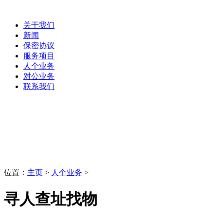
关于我们
新闻
保密协议
服务项目
人个业务
对公业务
联系我们
人个业务
LaoBing
位置：
主页
>
人个业务
>
寻人查址找物