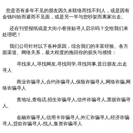
您是否有多年不见的朋友因久未联络而找不到人，或是因有
金钱纠纷而避而不见面，或是另一半与您吵架而离家出走。
还在刊登报纸或是大街小巷张贴寻人启示吗？交给我们来
处理吧！
我们公司针对以下各种原因，综合我们的丰富经验、各方
面渠道、网络关系，最大程度的挽回你的损失与感情：
寻找亲人,寻找网友,寻找同学,寻找同事,昔日朋友,出走
寻人
商业诈骗寻人,合约诈骗寻人,保险诈骗寻人,网络诈骗,网
络诈骗寻人
查地址,查电话,招生诈骗寻人,信件诈骗寻人,票据诈骗寻
人,
金融诈骗寻人,信用卡诈骗寻人,外汇诈骗寻人,经济诈骗
寻人,贷款诈骗寻人-找人,集资诈骗寻人